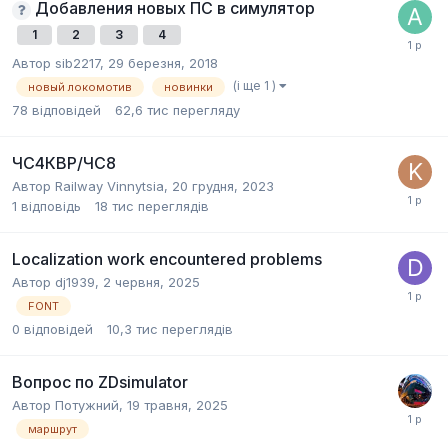
Добавления новых ПС в симулятор
1
2
3
4
Автор
sib2217
,
29 березня, 2018
(і ще 1 )
новый локомотив
новинки
78
відповідей
62,6 тис
перегляду
ЧС4КВР/ЧС8
Автор
Railway Vinnytsia
,
20 грудня, 2023
1
відповідь
18 тис
переглядів
Localization work encountered problems
Автор
dj1939
,
2 червня, 2025
FONT
0
відповідей
10,3 тис
переглядів
Вопрос по ZDsimulator
Автор
Потужний
,
19 травня, 2025
маршрут