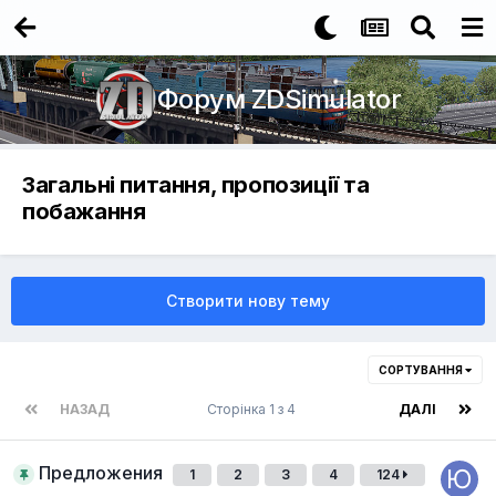
Форум ZDSimulator
Загальні питання, пропозиції та
побажання
Створити нову тему
СОРТУВАННЯ
НАЗАД
Сторінка 1 з 4
ДАЛІ
Предложения
1
2
3
4
124