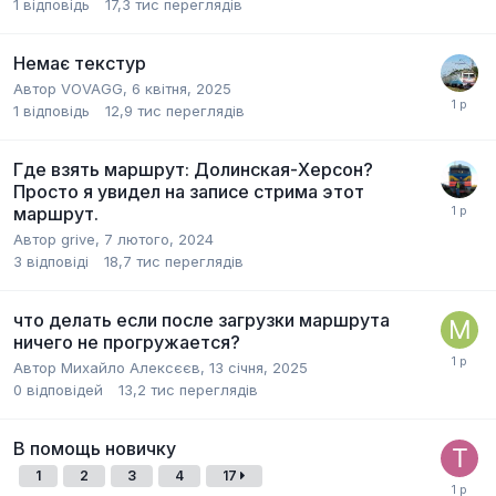
1
відповідь
17,3 тис
переглядів
Немає текстур
Автор
VOVAGG
,
6 квітня, 2025
1
відповідь
12,9 тис
переглядів
Где взять маршрут: Долинская-Херсон?
Просто я увидел на записе стрима этот
маршрут.
Автор
grive
,
7 лютого, 2024
3
відповіді
18,7 тис
переглядів
что делать если после загрузки маршрута
ничего не прогружается?
Автор
Михайло Алексєєв
,
13 січня, 2025
0
відповідей
13,2 тис
переглядів
В помощь новичку
1
2
3
4
17