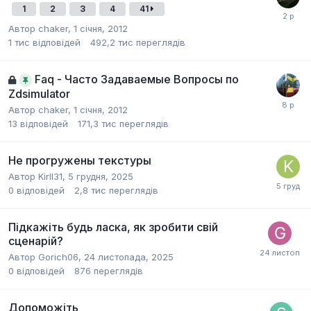
1
2
3
4
41
Автор
chaker
,
1 січня, 2012
1 тис
відповідей
492,2 тис
переглядів
Faq - Часто Задаваемые Вопросы по
Zdsimulator
Автор
chaker
,
1 січня, 2012
13
відповідей
171,3 тис
переглядів
Не прогружены текстуры
Автор
Kirll31
,
5 грудня, 2025
0
відповідей
2,8 тис
переглядів
Підкажіть будь ласка, як зробити свій
сценарій?
Автор
Gorich06
,
24 листопада, 2025
0
відповідей
876
переглядів
Допоможіть