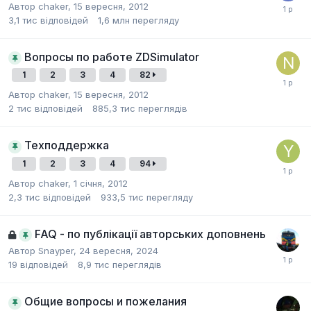
Автор
chaker
,
15 вересня, 2012
3,1 тис
відповідей
1,6 млн
перегляду
Вопросы по работе ZDSimulator
1
2
3
4
82
Автор
chaker
,
15 вересня, 2012
2 тис
відповідей
885,3 тис
переглядів
Техподдержка
1
2
3
4
94
Автор
chaker
,
1 січня, 2012
2,3 тис
відповідей
933,5 тис
перегляду
FAQ - по публікації авторських доповнень
Автор
Snayper
,
24 вересня, 2024
19
відповідей
8,9 тис
переглядів
Общие вопросы и пожелания