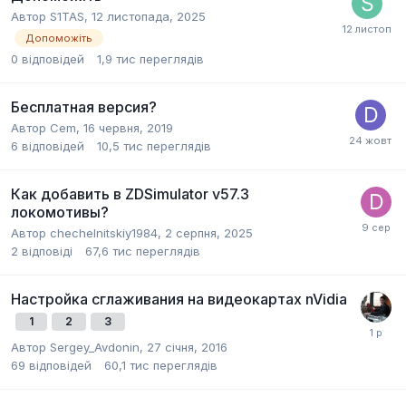
Автор
S1TAS
,
12 листопада, 2025
Допоможіть
0
відповідей
1,9 тис
переглядів
Бесплатная версия?
Автор
Cem
,
16 червня, 2019
6
відповідей
10,5 тис
переглядів
Как добавить в ZDSimulator v57.3
локомотивы?
Автор
chechelnitskiy1984
,
2 серпня, 2025
2
відповіді
67,6 тис
переглядів
Настройка сглаживания на видеокартах nVidia
1
2
3
Автор
Sergey_Avdonin
,
27 січня, 2016
69
відповідей
60,1 тис
переглядів