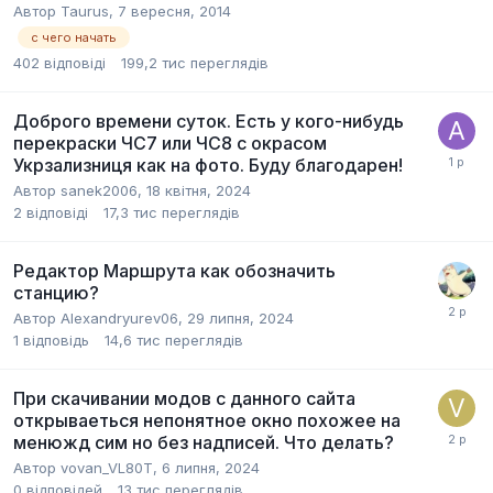
Автор
Taurus
,
7 вересня, 2014
с чего начать
402
відповіді
199,2 тис
переглядів
Доброго времени суток. Есть у кого-нибудь
перекраски ЧС7 или ЧС8 с окрасом
Укрзализниця как на фото. Буду благодарен!
Автор
sanek2006
,
18 квітня, 2024
2
відповіді
17,3 тис
переглядів
Редактор Маршрута как обозначить
станцию?
Автор
Alexandryurev06
,
29 липня, 2024
1
відповідь
14,6 тис
переглядів
При скачивании модов с данного сайта
открываеться непонятное окно похожее на
менюжд сим но без надписей. Что делать?
Автор
vovan_VL80T
,
6 липня, 2024
0
відповідей
13 тис
переглядів