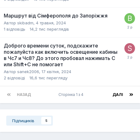
Маршрут від Сімферополя до Запоріжжя
Автор
skibadm
,
4 травня, 2024
1
відповідь
14,2 тис
переглядів
Доброго времени суток, подскажите
пожалуйста как включить освещение кабины
в Чс7 и Чс8? До этого пробовал нажимать C
или Shift+C не помогает
Автор
sanek2006
,
17 квітня, 2024
2
відповіді
16,6 тис
перегляду
НАЗАД
Сторінка 1 з 4
ДАЛІ
Підпищиків
5