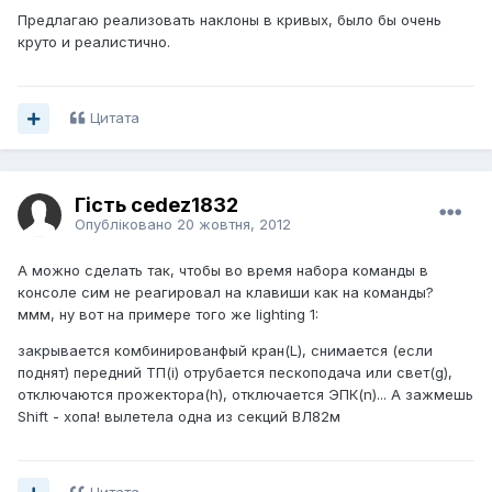
Предлагаю реализовать наклоны в кривых, было бы очень
круто и реалистично.
Цитата
Гість cedez1832
Опубліковано
20 жовтня, 2012
А можно сделать так, чтобы во время набора команды в
консоле сим не реагировал на клавиши как на команды?
ммм, ну вот на примере того же lighting 1:
закрывается комбинированфый кран(L), снимается (если
поднят) передний ТП(i) отрубается пескоподача или свет(g),
отключаются прожектора(h), отключается ЭПК(n)... А зажмешь
Shift - хопа! вылетела одна из секций ВЛ82м