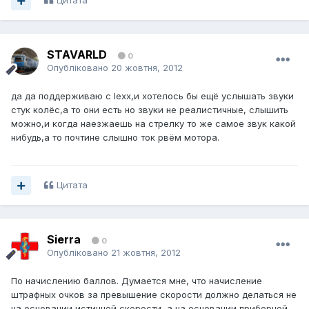
Цитата
STAVARLD
0
Опубліковано
20 жовтня, 2012
да да поддерживаю с lexx,и хотелось бы ещё услышать звуки
стук колёс,а то они есть но звуки не реалистичные, слышить
можно,и когда наезжаешь на стрелку то же самое звук какой
нибудь,а то почтине слышно ток рвём мотора.
Цитата
Sierra
0
Опубліковано
21 жовтня, 2012
По начислению баллов. Думается мне, что начисление
штрафных очков за превышение скорости должно делаться не
на основании истинной скорости, а на основании приборной.