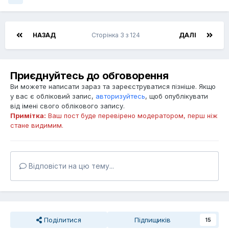
НАЗАД
Сторінка 3 з 124
ДАЛІ
Приєднуйтесь до обговорення
Ви можете написати зараз та зареєструватися пізніше. Якщо
у вас є обліковий запис,
авторизуйтесь
, щоб опублікувати
від імені свого облікового запису.
Примітка:
Ваш пост буде перевірено модератором, перш ніж
стане видимим.
Відповісти на цю тему...
Поділитися
Підпищиків
15