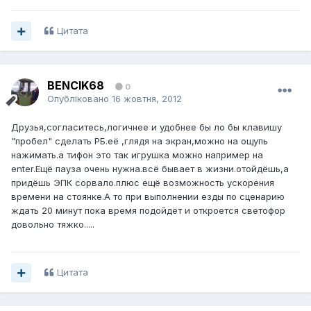
Цитата
BENCIK68
0
Опубліковано
16 жовтня, 2012
Друзья,согласитесь,логичнее и удобнее бы ло бы клавишу
"пробел" сделать РБ.её ,глядя на экран,можно на ощупь
нажимать.а тифон это так игрушка можно например на
enter.Ещё пауза очень нужна.всё бывает в жизни.отойдёшь,а
придёшь ЭПК сорвало.плюс ещё возможность ускорения
времени на стоянке.А то при выполнении езды по сценарию
ждать 20 минут пока время подойдёт и откроется светофор
довольно тяжко.....
Цитата