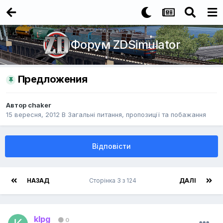
Форум ZDSimulator
Предложения
Автор
chaker
15 вересня, 2012
В
Загальні питання, пропозиції та побажання
Відповісти
НАЗАД
Сторінка 3 з 124
ДАЛІ
klpg
0