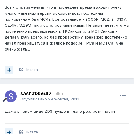
Вот я стал замечать, что в последнее время выходит очень
много макетных версий локомотивов, последним
полноценным был ЧС4т. Всë остальное - 2ЭС5К, М62, 2ТЭ10У,
ЭД4М, ЭД9М так и остались макетками. Не замечаете, что мы
постепенно превращаемся в ТРСников или МСТСников -
делаем кучу всего, но без проработки? Тренажëр постепенно
начал превращаться в жалкое подобие ТРСа и МСТСа, мне
очень жаль...
Цитата
sasha135642
0
Опубліковано
29 жовтня, 2012
Даже в таком виде ZDS лучше в плане реалистичности.
Цитата