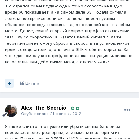
Т.к. стрелка скачет туда-сюда и точно скорость не видно,
вроде 60 показывает, а на самом деле 63. Подача сигнала
должна поощряться если сигнал подан перед нужным
объектом, переезд, станция и т.д., а не как сейчас - в любом
месте. Далее, самый спорный вопрос: штраф за отключение
ЭПК. Еду со скоростью 110. Даётся белый сигнал. Я даже
теоретически не смогу сбросить скорость за установленное
время, следовательно, отключаю ЭПК чтобы не сорвало. За
что в данном случае штраф, если данная ситуация вызвана не
неправильными действиями меня, а отказом АЛС?
Цитата
Alex_The_Scorpio
12
Опубліковано
21 жовтня, 2012
Я также считаю, что нужно или убрать снятие баллов за
перерасход электроэнергии, или изменить алгоритм их
снятия. Потому как на ВЛ82М и ЧС8, к примеру, баллы за это