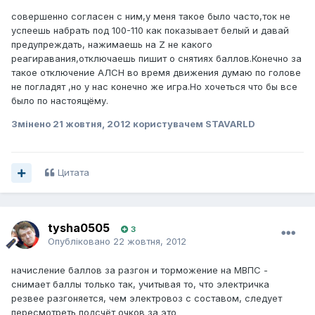
совершенно согласен с ним,у меня такое было часто,ток не
успеешь набрать под 100-110 как показывает белый и давай
предупреждать, нажимаешь на Z не какого
реагиравания,отключаешь пишит о снятиях баллов.Конечно за
такое отключение АЛСН во время движения думаю по голове
не погладят ,но у нас конечно же игра.Но хочеться что бы все
было по настоящёму.
Змінено
21 жовтня, 2012
користувачем STAVARLD
Цитата
tysha0505
3
Опубліковано
22 жовтня, 2012
начисление баллов за разгон и торможение на МВПС -
снимает баллы только так, учитывая то, что электричка
резвее разгоняется, чем электровоз с составом, следует
пересмотреть подсчёт очков за это