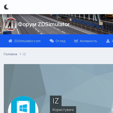
Форум ZDSimulator
ZDSimulator.com
Огляд
Активність
З
Головна
IZ
IZ
Користувачі