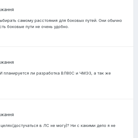
бажання
ыбирать самому расстояния для боковых путей. Они обычно
сть боковые пути не очень удобно.
бажання
 планируется ли разработка ВЛ80С и ЧМЭ3, а так же
бажання
целях(достучаться в ЛС не могу)? Ни с какими депо я не