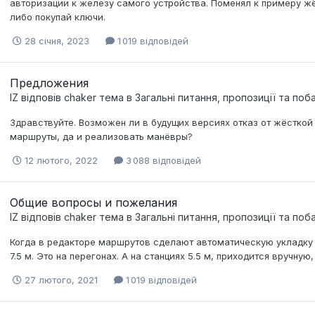
авторизации к железу самого устройства. Поменял к примеру жё
либо покупай ключи.
28 січня, 2023
1 019 відповідей
Предложения
IZ
відповів
chaker
тема в
Загальні питання, пропозиції та по
Здравствуйте. Возможен ли в будущих версиях отказ от жёсткой
маршруты, да и реализовать манёвры?
12 лютого, 2022
3 088 відповідей
Общие вопросы и пожелания
IZ
відповів
chaker
тема в
Загальні питання, пропозиції та по
Когда в редакторе маршрутов сделают автоматическую укладку
7.5 м. Это на перегонах. А на станциях 5.5 м, приходится вручную
27 лютого, 2021
1 019 відповідей