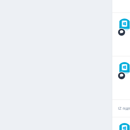
IZ
під