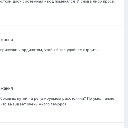
сткий диск системный - код поменялся. И снова либо проси,
бажання
 привязки к ординатам, чтобы было удобнее строить
бажання
 боковых путей на регулируемом расстоянии? По умолчанию
, что вызывает очень много гемороя.