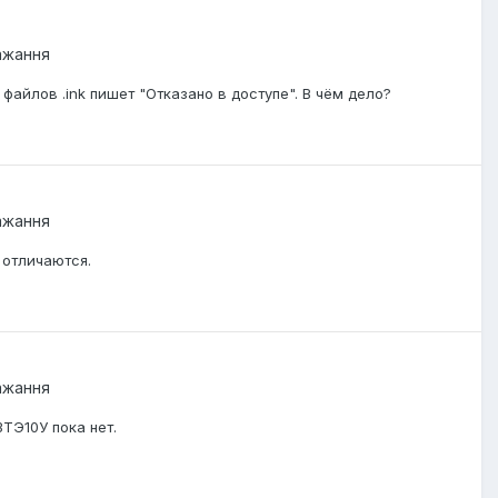
бажання
 файлов .ink пишет "Отказано в доступе". В чём дело?
бажання
 отличаются.
бажання
ТЭ10У пока нет.