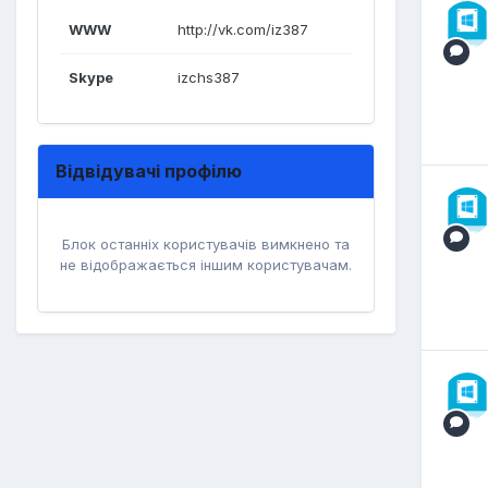
WWW
http://vk.com/iz387
Skype
izchs387
Відвідувачі профілю
Блок останніх користувачів вимкнено та
не відображається іншим користувачам.