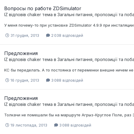
Вопросы по работе ZDSimulator
IZ
відповів
chaker
тема в
Загальні питання, пропозиції та по
У меня почему-то при установке ZDSimulator 4.9.9 при инсталяции
31 грудня, 2013
2 038 відповідей
Предложения
IZ
відповів
chaker
тема в
Загальні питання, пропозиції та по
КС бы переделать. А то постоянка от переменки внешне ничем не
16 грудня, 2013
3 088 відповідей
Предложения
IZ
відповів
chaker
тема в
Загальні питання, пропозиції та по
Толкачи не помешали бы на маршруте Агрыз-Круглое Поле, раз 3
19 листопада, 2013
3 088 відповідей