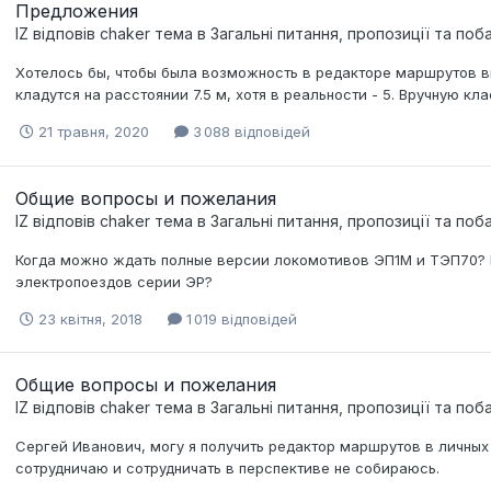
Предложения
IZ
відповів
chaker
тема в
Загальні питання, пропозиції та по
Хотелось бы, чтобы была возможность в редакторе маршрутов в
кладутся на расстоянии 7.5 м, хотя в реальности - 5. Вручную кла
21 травня, 2020
3 088 відповідей
Общие вопросы и пожелания
IZ
відповів
chaker
тема в
Загальні питання, пропозиції та по
Когда можно ждать полные версии локомотивов ЭП1М и ТЭП70? И
электропоездов серии ЭР?
23 квітня, 2018
1 019 відповідей
Общие вопросы и пожелания
IZ
відповів
chaker
тема в
Загальні питання, пропозиції та по
Сергей Иванович, могу я получить редактор маршрутов в личных 
сотрудничаю и сотрудничать в перспективе не собираюсь.