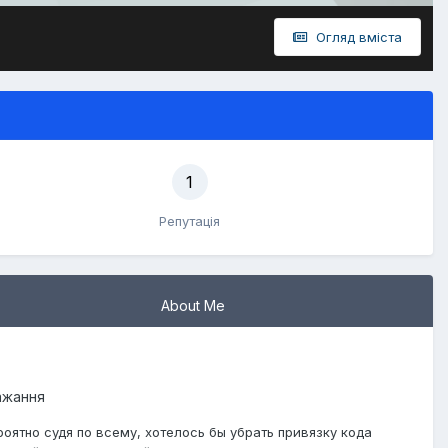
Огляд вміста
1
Репутація
About Me
бажання
оятно судя по всему, хотелось бы убрать привязку кода