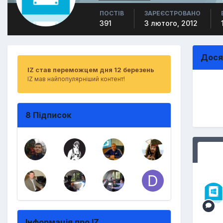
ПОСТІВ
ЗАРЕЄСТРОВАНО
391
3 лютого, 2012
Дося
IZ став переможцем дня 12 березень
IZ мав найпопулярніший контент!
8 Підписок
Інформація про IZ