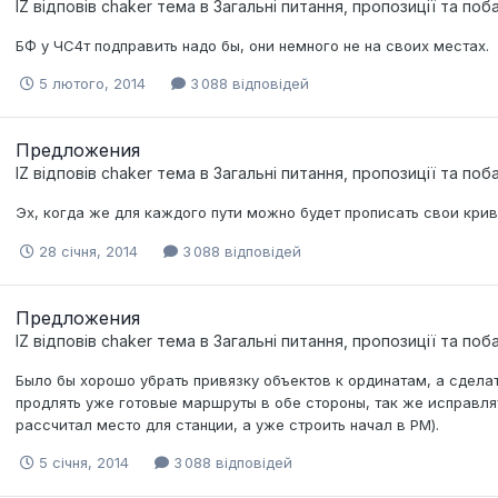
IZ
відповів
chaker
тема в
Загальні питання, пропозиції та по
БФ у ЧС4т подправить надо бы, они немного не на своих местах.
5 лютого, 2014
3 088 відповідей
Предложения
IZ
відповів
chaker
тема в
Загальні питання, пропозиції та по
Эх, когда же для каждого пути можно будет прописать свои кри
28 січня, 2014
3 088 відповідей
Предложения
IZ
відповів
chaker
тема в
Загальні питання, пропозиції та по
Было бы хорошо убрать привязку объектов к ординатам, а сдела
продлять уже готовые маршруты в обе стороны, так же исправл
рассчитал место для станции, а уже строить начал в РМ).
5 січня, 2014
3 088 відповідей