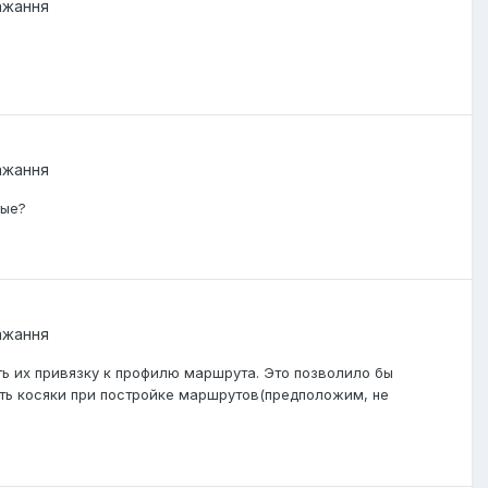
бажання
бажання
вые?
бажання
ть их привязку к профилю маршрута. Это позволило бы
ять косяки при постройке маршрутов(предположим, не