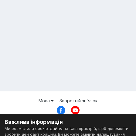
Мова
Зворотній зв'язок
© ZDSimulator Team
Важлива інформація
Powered by Invision Community
Ми розмістили
cookie-файлы
на ваш пристрій, щоб допомогти
зробити цей сайт кращим. Ви можете
змінити налаштування