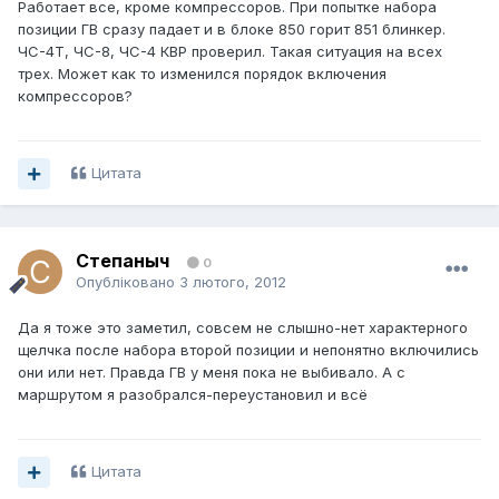
Работает все, кроме компрессоров. При попытке набора
позиции ГВ сразу падает и в блоке 850 горит 851 блинкер.
ЧС-4Т, ЧС-8, ЧС-4 КВР проверил. Такая ситуация на всех
трех. Может как то изменился порядок включения
компрессоров?
Цитата
Степаныч
0
Опубліковано
3 лютого, 2012
Да я тоже это заметил, совсем не слышно-нет характерного
щелчка после набора второй позиции и непонятно включились
они или нет. Правда ГВ у меня пока не выбивало. А с
маршрутом я разобрался-переустановил и всё
Цитата