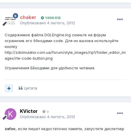
chaker
1 000 012
Опубліковано
4 лютого, 2012
Содержимое файла DGLEngine.log скиньте на форум
ограничив его ббкодами code. Для их вызова используйте
кнопку
http://zdsimulator.com.ua/forum/style_images/rip1/folder_editor_im
ages/rte-code-button.png
Ограничения ББкодами для удобности читания.
Цитата
KVictor
0
Опубліковано
4 лютого, 2012
zefov
, если пишет недостаточно памяти, запустите диспетчер