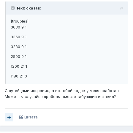
lexx сказав:
[troubles]
3630 9 1
3360 9 1
3230 9 1
2590 9 1
1200 21 1
1180 21 0
С путейцами исправил, а вот сбой кодов у меня сработал.
Может ты случайно пробелы вместо табуляции вставил?
Цитата