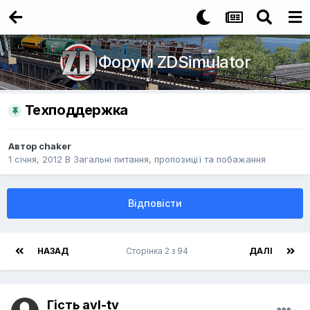
Форум ZDSimulator
Техподдержка
Автор
chaker
1 січня, 2012
В
Загальні питання, пропозиції та побажання
Відповісти
НАЗАД
Сторінка 2 з 94
ДАЛІ
Гість avl-tv