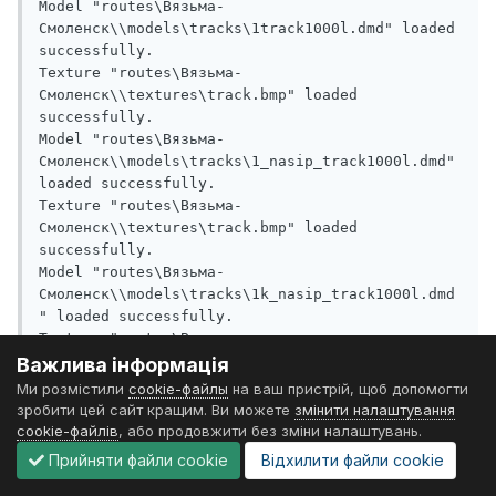
Важлива інформація
Ми розмістили
cookie-файлы
на ваш пристрій, щоб допомогти
зробити цей сайт кращим. Ви можете
змінити налаштування
cookie-файлів
, або продовжити без зміни налаштувань.
Прийняти файли cookie
Відхилити файли cookie