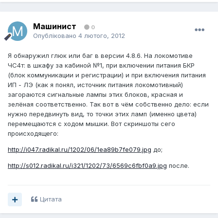
Машинист
0
Опубліковано
4 лютого, 2012
Я обнаружил глюк или баг в версии 4.8.6. На локомотиве
ЧС4т: в шкафу за кабиной №1, при включении питания БКР
(блок коммуникации и регистрации) и при включения питания
ИП - ЛЭ (как я понял, источник питания локомотивный)
загораются сигнальные лампы этих блоков, красная и
зелёная соответственно. Так вот в чём собственно дело: если
нужно передвинуть вид, то точки этих ламп (именно цвета)
перемещаются с ходом мышки. Вот скриншоты сего
происходящего:
http://i047.radikal.ru/1202/06/1ea89b7fe079.jpg
до;
http://s012.radikal.ru/i321/1202/73/6569c6fbf0a9.jpg
после.
Цитата