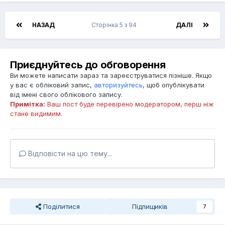
НАЗАД
Сторінка 5 з 94
ДАЛІ
Приєднуйтесь до обговорення
Ви можете написати зараз та зареєструватися пізніше. Якщо
у вас є обліковий запис,
авторизуйтесь
, щоб опублікувати
від імені свого облікового запису.
Примітка:
Ваш пост буде перевірено модератором, перш ніж
стане видимим.
Відповісти на цю тему...
Поділитися
Підпищиків
7