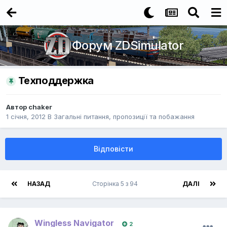
Форум ZDSimulator
Техподдержка
Автор
chaker
1 січня, 2012
В
Загальні питання, пропозиції та побажання
Відповісти
НАЗАД
Сторінка 5 з 94
ДАЛІ
Wingless Navigator
2