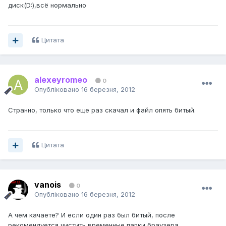
диск(D:),всё нормально
Цитата
alexeyromeo
0
Опубліковано
16 березня, 2012
Странно, только что еще раз скачал и файл опять битый.
Цитата
vanois
0
Опубліковано
16 березня, 2012
А чем качаете? И если один раз был битый, после
рекомендуется чистить временные папки браузера.