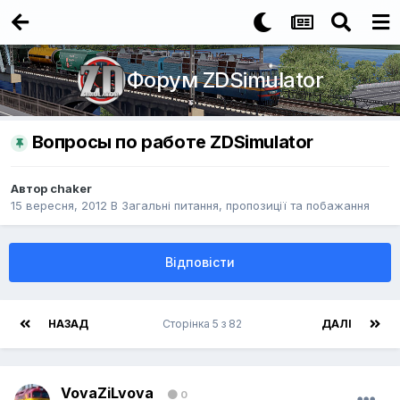
Форум ZDSimulator
Вопросы по работе ZDSimulator
Автор
chaker
15 вересня, 2012
В
Загальні питання, пропозиції та побажання
Відповісти
НАЗАД
Сторінка 5 з 82
ДАЛІ
VovaZiLvova
0