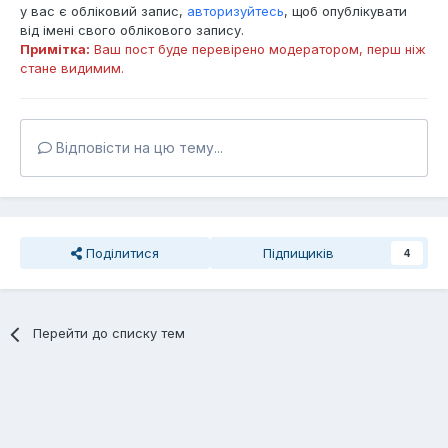
у вас є обліковий запис,
авторизуйтесь
, щоб опублікувати
від імені свого облікового запису.
Примітка:
Ваш пост буде перевірено модератором, перш ніж
стане видимим.
Відповісти на цю тему...
Поділитися
Підпищиків
4
Перейти до списку тем