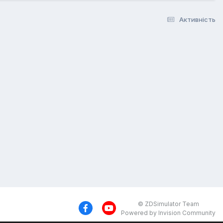
Активність
© ZDSimulator Team
Powered by Invision Community