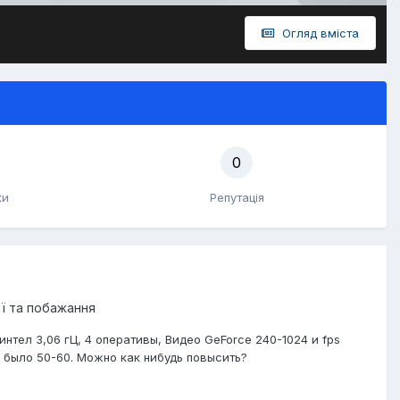
Огляд вміста
0
ки
Репутація
ії та побажання
 интел 3,06 гЦ, 4 оперативы, Видео GeForce 240-1024 и fps
 было 50-60. Можно как нибудь повысить?