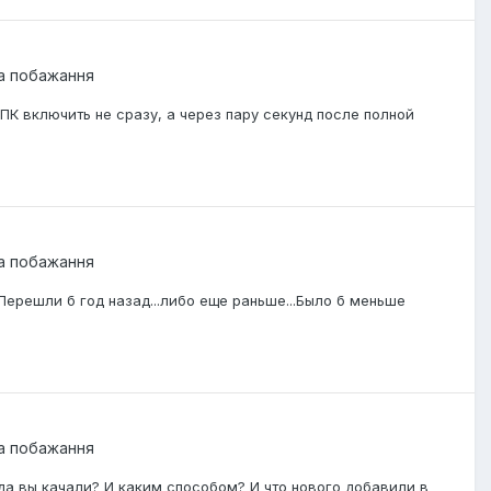
та побажання
ПК включить не сразу, а через пару секунд после полной
та побажання
Перешли б год назад...либо еще раньше...Было б меньше
та побажання
куда вы качали? И каким способом? И что нового добавили в