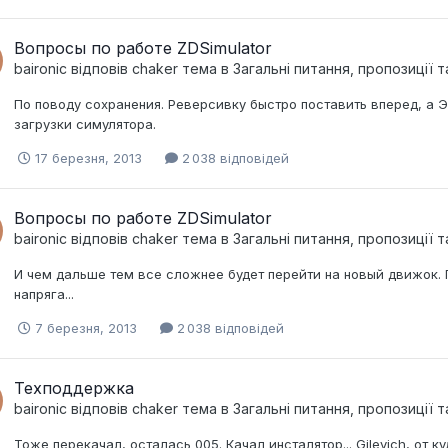
Вопросы по работе ZDSimulator
baironic
відповів
chaker
тема в
Загальні питання, пропозиції 
По поводу сохранения. Реверсивку быстро поставить вперед, а Э
загрузки симулятора.
17 березня, 2013
2 038 відповідей
Вопросы по работе ZDSimulator
baironic
відповів
chaker
тема в
Загальні питання, пропозиції 
И чем дальше тем все сложнее будет перейти на новый движок. 
напряга...
7 березня, 2013
2 038 відповідей
Техподдержка
baironic
відповів
chaker
тема в
Загальні питання, пропозиції 
Тоже перекачал, осталась 005. Качал инсталятор... Gilevich, от 