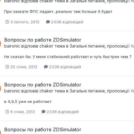
baironic
відповів
chaker
тема в
Загальні питання, пропозиції 
При захвате ФПС падает...реально там больше 9 будет
3 лютого, 2013
2 038 відповідей
Вопросы по работе ZDSimulator
baironic
відповів
chaker
тема в
Загальні питання, пропозиції 
Не сказал бы. У меня стабильней работает и чуть быстрее чем 7
25 січня, 2013
2 038 відповідей
Вопросы по работе ZDSimulator
baironic
відповів
chaker
тема в
Загальні питання, пропозиції 
в 4,9,5 уже не работает.
6 січня, 2013
2 038 відповідей
Вопросы по работе ZDSimulator