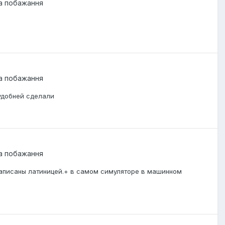
та побажання
та побажання
удобней сделали
та побажання
 написаны латиницей.+ в самом симуляторе в машинном