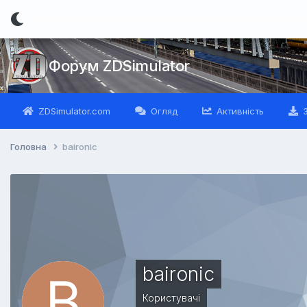
Форум ZDSimulator
ZDSimulator.com
Огляд
Активність
З
Головна
baironic
baironic
Користувачі