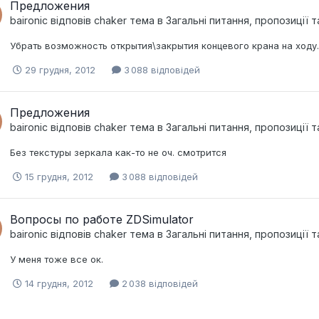
Предложения
baironic
відповів
chaker
тема в
Загальні питання, пропозиції 
Убрать возможность открытия\закрытия концевого крана на ходу.
29 грудня, 2012
3 088 відповідей
Предложения
baironic
відповів
chaker
тема в
Загальні питання, пропозиції 
Без текстуры зеркала как-то не оч. смотрится
15 грудня, 2012
3 088 відповідей
Вопросы по работе ZDSimulator
baironic
відповів
chaker
тема в
Загальні питання, пропозиції 
У меня тоже все ок.
14 грудня, 2012
2 038 відповідей