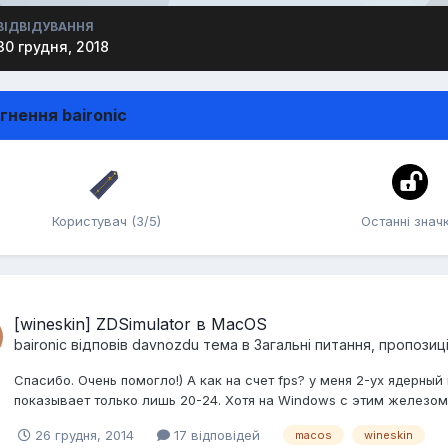
ВІДВІДУВАННЯ
30 грудня, 2018
гнення baironic
Користувач (3/5)
Останні знач
[wineskin] ZDSimulator в MacOS
baironic
відповів
davnozdu
тема в
Загальні питання, пропозиц
Спасибо. Очень помогло!) А как на счет fps? у меня 2-ух ядерный
показывает только лишь 20-24. Хотя на Windows с этим железом
26 грудня, 2014
17 відповідей
macos
wineskin