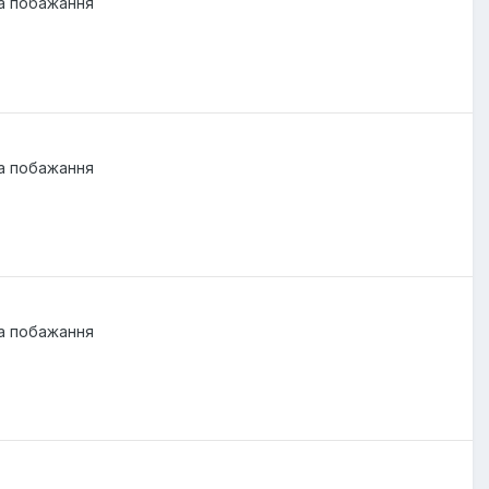
та побажання
та побажання
та побажання