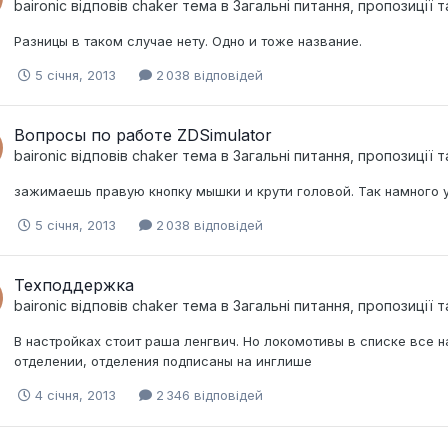
baironic
відповів
chaker
тема в
Загальні питання, пропозиції 
Разницы в таком случае нету. Одно и тоже название.
5 січня, 2013
2 038 відповідей
Вопросы по работе ZDSimulator
baironic
відповів
chaker
тема в
Загальні питання, пропозиції 
зажимаешь правую кнопку мышки и крути головой. Так намного 
5 січня, 2013
2 038 відповідей
Техподдержка
baironic
відповів
chaker
тема в
Загальні питання, пропозиції 
В настройках стоит раша ленгвич. Но локомотивы в списке все
отделении, отделения подписаны на инглише
4 січня, 2013
2 346 відповідей