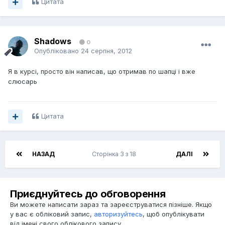
Цитата
Shadows
0
Опубліковано
24 серпня, 2012
Я в курсi, просто вiн написав, що отримав по шапцi i вже
слюсарь
Цитата
НАЗАД
Сторінка 3 з 18
ДАЛІ
Приєднуйтесь до обговорення
Ви можете написати зараз та зареєструватися пізніше. Якщо
у вас є обліковий запис,
авторизуйтесь
, щоб опублікувати
від імені свого облікового запису.