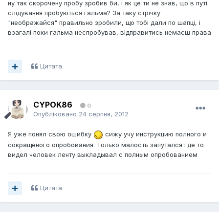
ну так скорочену пробу зробив би, i як це ти не знав, що в путi
слiдування пробуються гальма? За таку стрiчку
"неображайся" правильно зробили, що тобi дали по шапцi, i
взагалi поки гальма неспробував, вiдправитись немаєш права
Цитата
CYPOK86
0
Опубліковано
24 серпня, 2012
Я уже понял свою ошибку
сижу учу инструкцию полного и
сокращеного опробования. Только малость запутался где то
видел человек ленту выкладывал с полным опробованием
Цитата