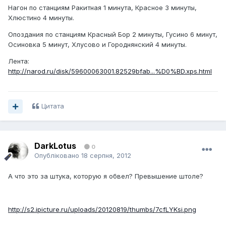
Нагон по станциям Ракитная 1 минута, Красное 3 минуты,
Хлюстино 4 минуты.
Опоздания по станциям Красный Бор 2 минуты, Гусино 6 минут,
Осиновка 5 минут, Хлусово и Городнянский 4 минуты.
Лента:
http://narod.ru/disk/59600063001.82529bfab...%D0%BD.xps.html
Цитата
DarkLotus
0
Опубліковано
18 серпня, 2012
А что это за штука, которую я обвел? Превышение штоле?
http://s2.ipicture.ru/uploads/20120819/thumbs/7cfLYKsi.png