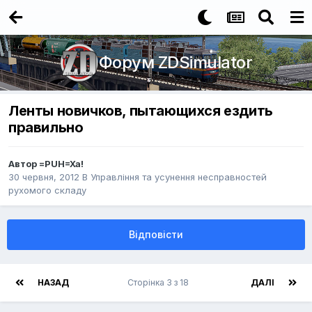
Форум ZDSimulator
Ленты новичков, пытающихся ездить
правильно
Автор
=PUH=Xa!
30 червня, 2012
В
Управління та усунення несправностей
рухомого складу
Відповісти
НАЗАД
Сторінка 3 з 18
ДАЛІ