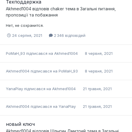
Техподдержка
Akhmed1004
відповів
chaker
тема в
Загальні питання,
пропозиції та побажання
Нет, не сохранится.
24 серпня, 2021
2 346 відповідей
PoMaH_93
підписався на
Akhmed1004
8 червня, 2021
Akhmed1004
підписався на
PoMaH_93
8 червня, 2021
YanaPlay
підписався на
Akhmed1004
21 травня, 2021
Akhmed1004
підписався на
YanaPlay
21 травня, 2021
новый ключ
Akhmed1004
відповів
Шлыгин Дмитрий
тема в
Загальні