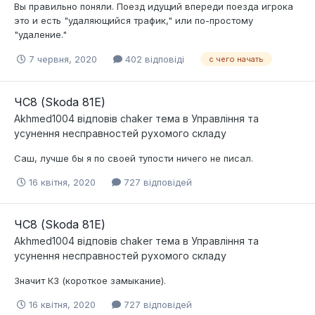
Вы правильно поняли. Поезд идущий впереди поезда игрока
это и есть "удаляющийся трафик," или по-простому
"удаление."
7 червня, 2020
402 відповіді
с чего начать
ЧС8 (Skoda 81E)
Akhmed1004
відповів
chaker
тема в
Управління та
усунення несправностей рухомого складу
Саш, лучше бы я по своей тупости ничего не писал.
16 квітня, 2020
727 відповідей
ЧС8 (Skoda 81E)
Akhmed1004
відповів
chaker
тема в
Управління та
усунення несправностей рухомого складу
Значит КЗ (короткое замыкание).
16 квітня, 2020
727 відповідей