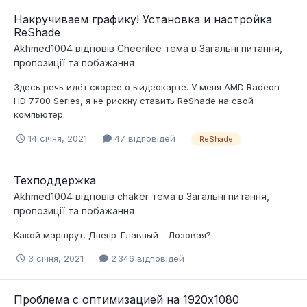
Накручиваем графику! Установка и настройка
ReShade
Akhmed1004
відповів
Cheerilee
тема в
Загальні питання,
пропозиції та побажання
Здесь речь идёт скорее о ыидеокарте. У меня AMD Radeon
HD 7700 Series, я не рискну ставить ReShade на свой
компьютер.
14 січня, 2021
47 відповідей
ReShade
Техподдержка
Akhmed1004
відповів
chaker
тема в
Загальні питання,
пропозиції та побажання
Какой маршрут, Днепр-Главный - Лозовая?
3 січня, 2021
2 346 відповідей
Проблема с оптимизацией на 1920x1080