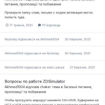
питання, пропозиції та побажання
Проверьте папку спам, письмо с кодом активации могло
попасть туда.
17 травня, 2021
111 відповідь
Nickolay
підписався на
Akhmed1004
30 березня, 2021
Akhmed1004
підписався на
Nickolay
30 березня, 2021
Akhmed1004
підписався на
sidor_sanya
21 березня, 2021
Вопросы по работе ZDSimulator
Akhmed1004
відповів
chaker
тема в
Загальні питання,
пропозиції та побажання
Чтобы прогрузить маршрут нажмите Ctrl+Shift, буферники на
ЧС7 и ЧС8 включаются вместе с прожектором комбинацией