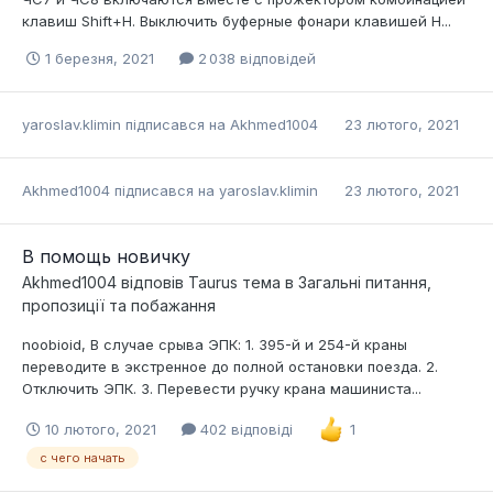
клавиш Shift+H. Выключить буферные фонари клавишей H...
1 березня, 2021
2 038 відповідей
yaroslav.klimin
підписався на
Akhmed1004
23 лютого, 2021
Akhmed1004
підписався на
yaroslav.klimin
23 лютого, 2021
В помощь новичку
Akhmed1004
відповів
Taurus
тема в
Загальні питання,
пропозиції та побажання
noobioid, В случае срыва ЭПК: 1. 395-й и 254-й краны
переводите в экстренное до полной остановки поезда. 2.
Отключить ЭПК. 3. Перевести ручку крана машиниста...
10 лютого, 2021
402 відповіді
1
с чего начать