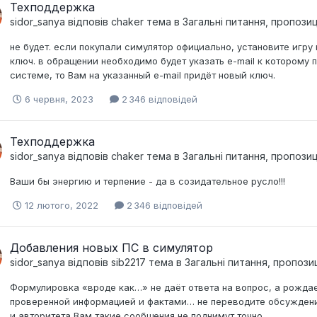
Техподдержка
sidor_sanya
відповів
chaker
тема в
Загальні питання, пропози
не будет. если покупали симулятор официально, установите игру
ключ. в обращении необходимо будет указать e-mail к которому п
системе, то Вам на указанный e-mail придёт новый ключ.
6 червня, 2023
2 346 відповідей
Техподдержка
sidor_sanya
відповів
chaker
тема в
Загальні питання, пропози
Ваши бы энергию и терпение - да в созидательное русло!!!
12 лютого, 2022
2 346 відповідей
Добавления новых ПС в симулятор
sidor_sanya
відповів
sib2217
тема в
Загальні питання, пропози
Формулировка «вроде как…» не даёт ответа на вопрос, а рождае
проверенной информацией и фактами… не переводите обсуждение
и авторитета Вам такие сообщения не поднимут точно…