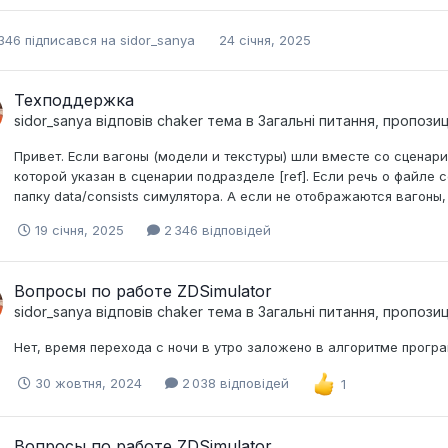
346
підписався на
sidor_sanya
24 січня, 2025
Техподдержка
sidor_sanya
відповів
chaker
тема в
Загальні питання, пропози
Привет. Если вагоны (модели и текстуры) шли вместе со сценарие
которой указан в сценарии подразделе [ref]. Если речь о файле 
папку data/consists симулятора. А если не отображаются вагоны, 
19 січня, 2025
2 346 відповідей
Вопросы по работе ZDSimulator
sidor_sanya
відповів
chaker
тема в
Загальні питання, пропози
Нет, время перехода с ночи в утро заложено в алгоритме прогр
30 жовтня, 2024
2 038 відповідей
1
Вопросы по работе ZDSimulator