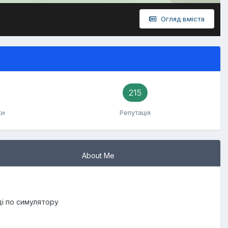
Огляд вміста
215
ки
Репутація
About Me
ді по симулятору