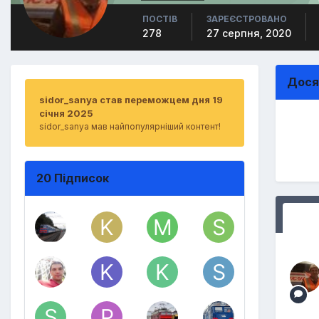
ПОСТІВ
ЗАРЕЄСТРОВАНО
278
27 серпня, 2020
Дося
sidor_sanya став переможцем дня 19
січня 2025
sidor_sanya мав найпопулярніший контент!
20 Підписок