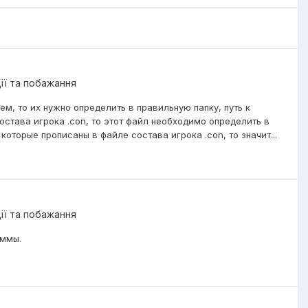
ції та побажання
м, то их нужно определить в правильную папку, путь к
состава игрока .con, то этот файл необходимо определить в
которые прописаны в файле состава игрока .con, то значит...
ції та побажання
аммы.