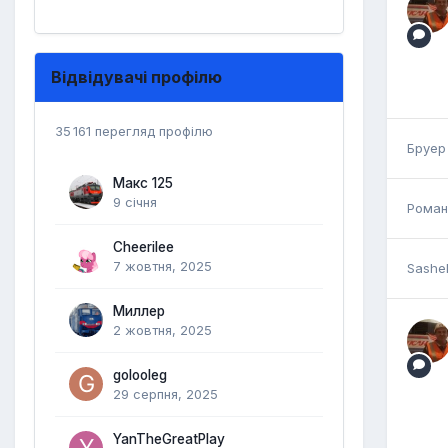
Відвідувачі профілю
35 161 перегляд профілю
Бруер
Макс 125
9 січня
Роман
Cheerilee
7 жовтня, 2025
Sashe
Миллер
2 жовтня, 2025
golooleg
29 серпня, 2025
YanTheGreatPlay