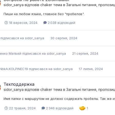
sidor_sanya
відповів
chaker
тема в
Загальні питання, пропози
Пиши на любом языке, главное без "пробелов".
18 вересня, 2024
2 038 відповідей
підписався на
sidor_sanya
30 серпня, 2024
енко Матвей
підписався на
sidor_sanya
21 серпня, 2024
NbkA.KOLPINEC19
підписався на
sidor_sanya
17 липня, 2024
Техподдержка
sidor_sanya
відповів
chaker
тема в
Загальні питання, пропози
Имя папки с маршрутом не должно содержать пробелы. Так же и
22 травня, 2024
2 346 відповідей
1