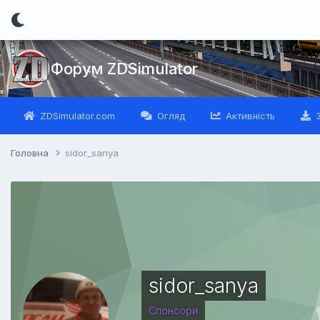
Форум ZDSimulator
ZDSimulator.com
Огляд
Активність
З
Головна
sidor_sanya
sidor_sanya
Спонсори