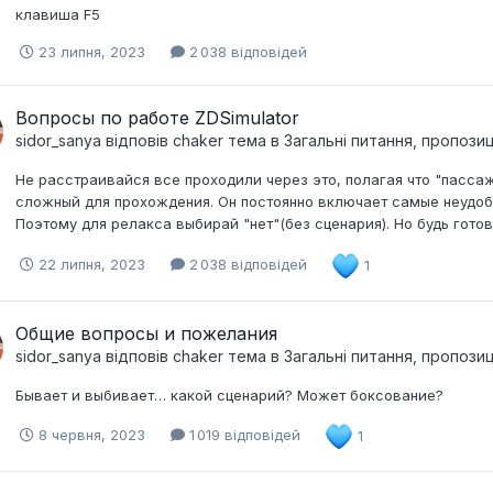
клавиша F5
23 липня, 2023
2 038 відповідей
Вопросы по работе ZDSimulator
sidor_sanya
відповів
chaker
тема в
Загальні питання, пропози
Не расстраивайся все проходили через это, полагая что "пассаж
сложный для прохождения. Он постоянно включает самые неудобн
Поэтому для релакса выбирай "нет"(без сценария). Но будь готов,
22 липня, 2023
2 038 відповідей
1
Общие вопросы и пожелания
sidor_sanya
відповів
chaker
тема в
Загальні питання, пропози
Бывает и выбивает… какой сценарий? Может боксование?
8 червня, 2023
1 019 відповідей
1