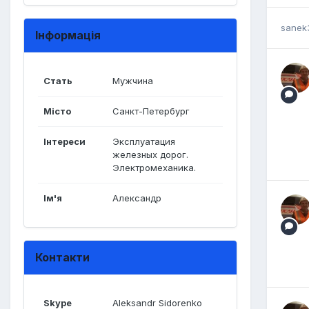
sanek
Інформація
Стать
Мужчина
Місто
Санкт-Петербург
Інтереси
Эксплуатация
железных дорог.
Электромеханика.
Ім'я
Александр
Контакти
Skype
Aleksandr Sidorenko