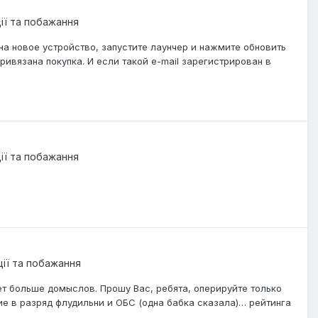
ції та побажання
 на новое устройство, запустите лаунчер и нажмите обновить
ривязана покупка. И если такой e-mail зарегистрирован в
ції та побажання
ції та побажання
т больше домыслов. Прошу Вас, ребята, оперируйте только
 в разряд флудильни и ОБС (одна бабка сказала)… рейтинга