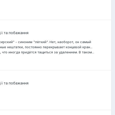
ції та побажання
ирский" - синоним "лёгкий". Нет, наоборот, он самый
ые нештатки, постоянно перекрывает концевой кран...
 что иногда придётся тащиться за удалением. В таком...
ції та побажання