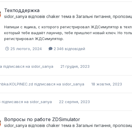
Техподдержка
sidor_sanya
відповів
chaker
тема в
Загальні питання, пропози
Напиши с ящика, с которого регистрировал ЖДСимулятор в техп
который тебе выдаёт лаунчер, тебе пришлют новый ключ. Но толь
регистрировал ЖДСимулятор.
25 лютого, 2024
2 346 відповідей
ha
підписався на
sidor_sanya
21 грудня, 2023
nbka.KOLPINEC.zd
підписався на
sidor_sanya
18 жовтня, 2023
6
підписався на
sidor_sanya
22 серпня, 2023
Вопросы по работе ZDSimulator
sidor_sanya
відповів
chaker
тема в
Загальні питання, пропози