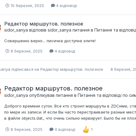
10 березня, 2025
4 відповіді
Редактор маршрутов. полезное
sidor_sanya
відповів
sidor_sanya
питання в
Питання та відпові
Совершенно верно... лисичка доступна элите!
8 березня, 2025
4 відповіді
sanya
підписався на
Редактор маршрутов. полезное
8 березня, 2
Редактор маршрутов. полезное
sidor_sanya
опублікував питання в
Питання та відповіді по с
Доброго времени суток. Все кто строил маршруты в ZDCиме, ста
по мере их записи. И если Вы часто перестраиваете разные мес
в файле objects.dat., что очень сильно нервирует. Было бы не пло
8 березня, 2025
4 відповіді
1