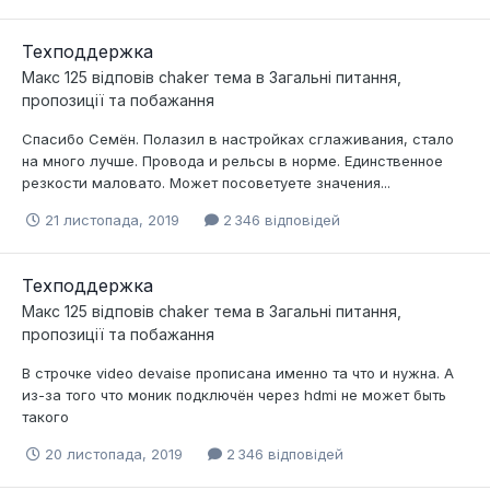
Техподдержка
Макс 125
відповів
chaker
тема в
Загальні питання,
пропозиції та побажання
Спасибо Семён. Полазил в настройках сглаживания, стало
на много лучше. Провода и рельсы в норме. Единственное
резкости маловато. Может посоветуете значения...
21 листопада, 2019
2 346 відповідей
Техподдержка
Макс 125
відповів
chaker
тема в
Загальні питання,
пропозиції та побажання
В строчке video devaise прописана именно та что и нужна. А
из-за того что моник подключён через hdmi не может быть
такого
20 листопада, 2019
2 346 відповідей