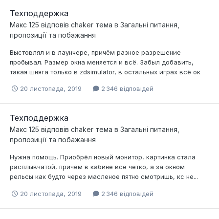
Техподдержка
Макс 125
відповів
chaker
тема в
Загальні питання,
пропозиції та побажання
Выстовлял и в лаунчере, причём разное разрешение
пробывал. Размер окна меняется и всё. Забыл добавить,
такая шняга только в zdsimulator, в остальных играх всё ок
20 листопада, 2019
2 346 відповідей
Техподдержка
Макс 125
відповів
chaker
тема в
Загальні питання,
пропозиції та побажання
Нужна помощь. Приобрёл новый монитор, картинка стала
расплывчатой, причём в кабине всё чётко, а за окном
рельсы как будто через масленое пятно смотришь, кс не...
20 листопада, 2019
2 346 відповідей