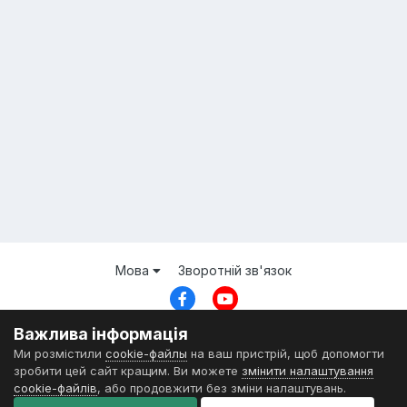
Мова
Зворотній зв'язок
© ZDSimulator Team
Важлива інформація
Powered by Invision Community
Ми розмістили
cookie-файлы
на ваш пристрій, щоб допомогти
зробити цей сайт кращим. Ви можете
змінити налаштування
cookie-файлів
, або продовжити без зміни налаштувань.