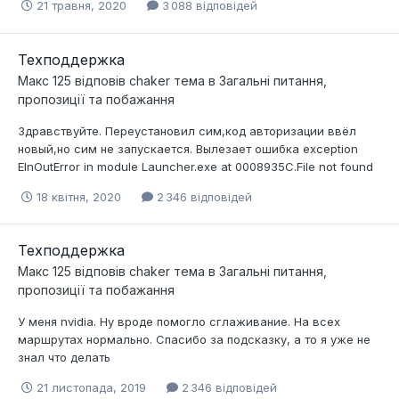
21 травня, 2020
3 088 відповідей
Техподдержка
Макс 125
відповів
chaker
тема в
Загальні питання,
пропозиції та побажання
Здравствуйте. Переустановил сим,код авторизации ввёл
новый,но сим не запускается. Вылезает ошибка exception
ElnOutError in module Launcher.exe at 0008935C.File not found
18 квітня, 2020
2 346 відповідей
Техподдержка
Макс 125
відповів
chaker
тема в
Загальні питання,
пропозиції та побажання
У меня nvidia. Ну вроде помогло сглаживание. На всех
маршрутах нормально. Спасибо за подсказку, а то я уже не
знал что делать
21 листопада, 2019
2 346 відповідей