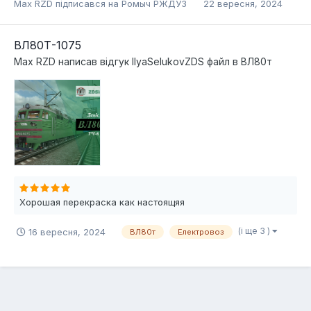
Max RZD
підписався на
Ромыч РЖДУЗ
22 вересня, 2024
ВЛ80Т-1075
Max RZD
написав відгук
IlyaSelukovZDS
файл в
ВЛ80т
Хорошая перекраска как настоящяя
(і ще 3 )
16 вересня, 2024
ВЛ80т
Електровоз