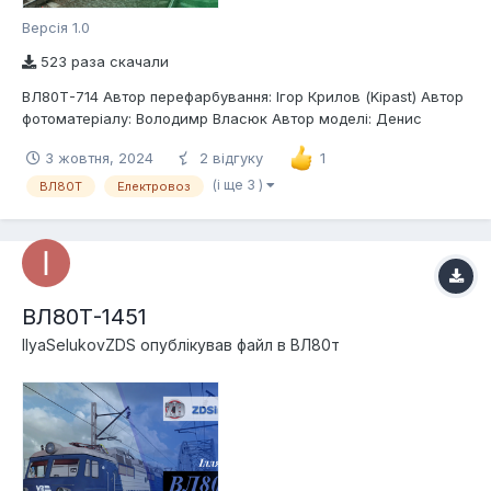
Версія 1.0
523 раза скачали
ВЛ80Т-714 Автор перефарбування: Ігор Крилов (Kipast) Автор
фотоматеріалу: Володимр Власюк Автор моделі: Денис
Д`яченко (MAGNETIZZZM); Ігор Крилов (Kipast) Депо
3 жовтня, 2024
2 відгуку
1
приписки: ТЧ-1 Львів-Захід Опис: Електровоз змінного струму
Української залізниці ВЛ80Т-714
(і ще 3 )
ВЛ80Т
Електровоз
ВЛ80Т-1451
IlyaSelukovZDS
опублікував файл в
ВЛ80т