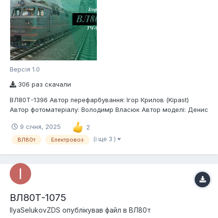
Версія 1.0
306 раз скачали
ВЛ80Т-1396 Автор перефарбування: Ігор Крилов (Kipast)
Автор фотоматеріалу: Володимр Власюк Автор моделі: Денис
Д`яченко (MAGNETIZZZM); Ігор Крилов (Kipast) Депо
9 січня, 2025
2
приписки: ТЧ-9 Дарниця Опис: Електровоз змінного струму
Української залізниці ВЛ80Т-1396
(і ще 3 )
ВЛ80т
Електровоз
ВЛ80Т-1075
IlyaSelukovZDS
опублікував файл в
ВЛ80т