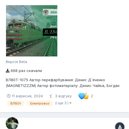
Версія Beta
668 раз скачали
ВЛ80Т-1075 Автор перефарбування: Денис Д`яченко
(MAGNETIZZZM) Автор фотоматеріалу: Дениc Чайка, Богдан
Кучеренко, Миколай Григорьєв, Serega1, Юрій Посипайко
11 вересня, 2024
3 відгуку
2
Депо приписки: ТЧ-6 Кременчук Опис: Електровоз змінного
струму Української залізниці ВЛ80Т-1075
(і ще 3 )
ВЛ80т
Електровоз