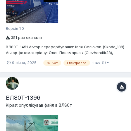
Версія 1.0
351 раз скачали
ВЛ80Т-1451 Автор перефарбування: Ілля Селюков (Skoda_188)
Автор фотоматеріалу: Олег Пономарьов (Olezhan4ik28),
Skanyr Автор моделі: Денис Д`яченко (MAGNETIZZZM) Депо
(і ще 3 )
9 січня, 2025
ВЛ80т
Електровоз
приписки: ТЧ-7 Знам`янка Опис: Електровоз змінного струму
Української залізниці ВЛ80Т-1451
ВЛ80Т-1396
Kipast
опублікував файл в
ВЛ80т