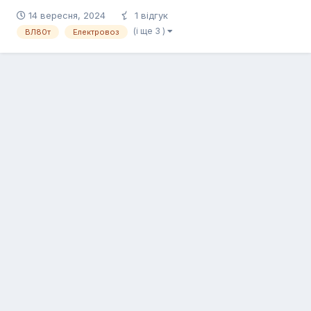
Д`яченко (MAGNETIZZZM) Депо приписки: ТЧ-5 Полтава
14 вересня, 2024
1 відгук
Опис: Електровоз змінного струму Української залізниці
(і ще 3 )
ВЛ80т
Електровоз
ВЛ80Т-1434