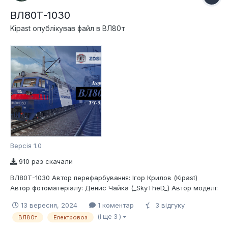
ВЛ80Т-1030
Kipast
опублікував файл в
ВЛ80т
Версія 1.0
910 раз скачали
ВЛ80Т-1030 Автор перефарбування: Ігор Крилов (Kipast)
Автор фотоматеріалу: Денис Чайка (_SkyTheD_) Автор моделі:
Денис Д`яченко (MAGNETIZZZM) Депо приписки: ТЧ-5
13 вересня, 2024
1 коментар
3 відгуку
Полтава Опис: Електровоз змінного струму Української
(і ще 3 )
ВЛ80т
Електровоз
залізниці ВЛ80Т-1030