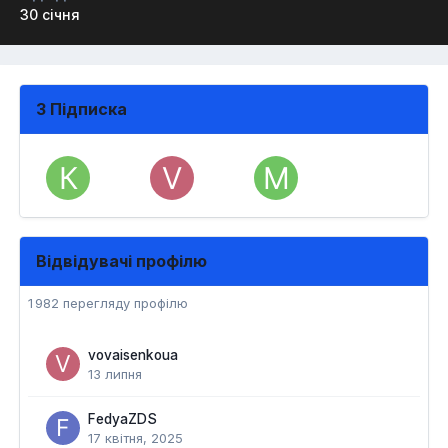
30 січня
3 Підписка
Відвідувачі профілю
1 982 перегляду профілю
vovaisenkoua
13 липня
FedyaZDS
17 квітня, 2025