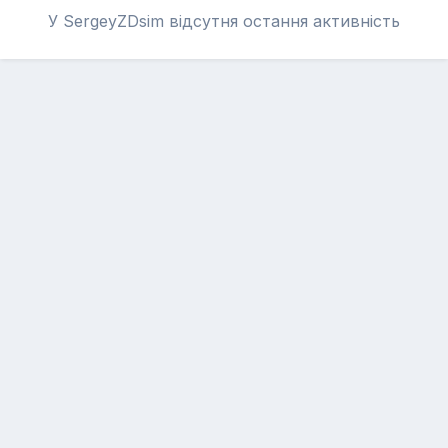
У SergeyZDsim відсутня остання активність