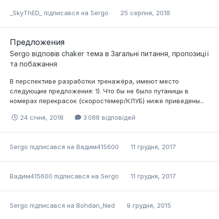
_SkyThED_
підписався на
Sergo
25 серпня, 2018
Предложения
Sergo
відповів
chaker
тема в
Загальні питання, пропозиції
та побажання
В перспективе разработки тренажёра, имеют место
следующие предложения: 1). Что бы не было путаницы в
номерах перекрасок (скоростемер/КЛУБ) ниже приведены...
24 січня, 2018
3 088 відповідей
Sergo
підписався на
Вадим415600
11 грудня, 2017
Вадим415600
підписався на
Sergo
11 грудня, 2017
Sergo
підписався на
Bohdan_Ned
9 грудня, 2015