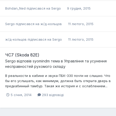
Bohdan_Ned
підписався на
Sergo
9 грудня, 2015
Sergo
підписався на
ж/д-кольцов
11 лютого, 2015
ж/д-кольцов
підписався на
Sergo
11 лютого, 2015
ЧС7 (Skoda 82E)
Sergo
відповів
syomindm
тема в
Управління та усунення
несправностей рухомого складу
В реальности в кабине и звука ПБК-330 почти не слышно. Что
бы его услышать, как минимум, должна быть открыта дверь в
предкабинный тамбур. Такая же история и с ослаблением...
5 січня, 2014
293 відповіді