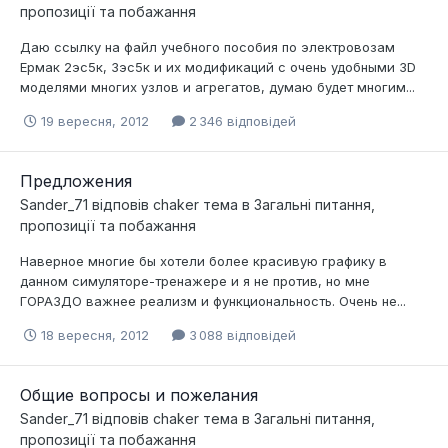
пропозиції та побажання
Даю ссылку на файл учебного пособия по электровозам
Ермак 2эс5к, 3эс5к и их модификаций с очень удобными 3D
моделями многих узлов и агрегатов, думаю будет многим...
19 вересня, 2012
2 346 відповідей
Предложения
Sander_71
відповів
chaker
тема в
Загальні питання,
пропозиції та побажання
Наверное многие бы хотели более красивую графику в
данном симуляторе-тренажере и я не против, но мне
ГОРАЗДО важнее реализм и функциональность. Очень не...
18 вересня, 2012
3 088 відповідей
Общие вопросы и пожелания
Sander_71
відповів
chaker
тема в
Загальні питання,
пропозиції та побажання