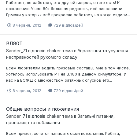
Работает, не работает, это другой вопрос, он же есть! К
сожалению У нас 80т большая редкость, всё заполонили
Ермаки у которых всё прекрасно работает, но когда ездили...
8 червня, 2012
729 відповідей
ВЛ80Т
Sander_71
відповів
chaker
тема в
Управління та усунення
несправностей рухомого складу
Всем любителям водить грузовые составы, мне в том числе,
хотелось использовать РТ на ВЛ80 в данном симуляторе. У
нас на ВСЖД с множеством затяжных спусков его...
8 червня, 2012
729 відповідей
Общие вопросы и пожелания
Sander_71
відповів
chaker
тема в
Загальні питання,
пропозиції та побажання
Всем привет, хочется написать свои пожелания. Ребята,