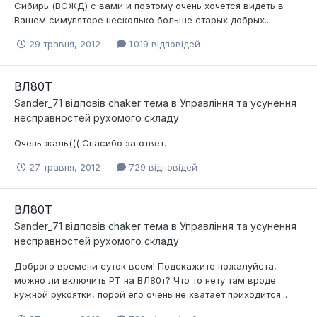
Сибирь (ВСЖД) с вами и поэтому очень хочется видеть в
Вашем симуляторе несколько больше старых добрых...
29 травня, 2012
1 019 відповідей
ВЛ80Т
Sander_71
відповів
chaker
тема в
Управління та усунення
несправностей рухомого складу
Очень жаль((( Спасибо за ответ.
27 травня, 2012
729 відповідей
ВЛ80Т
Sander_71
відповів
chaker
тема в
Управління та усунення
несправностей рухомого складу
Доброго времени суток всем! Подскажите пожалуйста,
можно ли включить РТ на ВЛ80т? Что то нету там вроде
нужной рукоятки, порой его очень не хватает приходится...