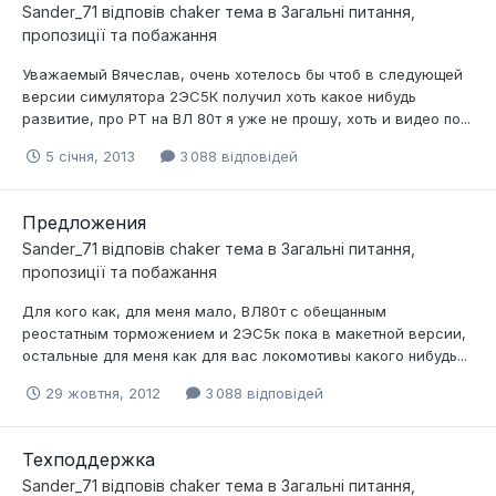
Sander_71
відповів
chaker
тема в
Загальні питання,
пропозиції та побажання
Уважаемый Вячеслав, очень хотелось бы чтоб в следующей
версии симулятора 2ЭС5К получил хоть какое нибудь
развитие, про РТ на ВЛ 80т я уже не прошу, хоть и видео по...
5 січня, 2013
3 088 відповідей
Предложения
Sander_71
відповів
chaker
тема в
Загальні питання,
пропозиції та побажання
Для кого как, для меня мало, ВЛ80т с обещанным
реостатным торможением и 2ЭС5к пока в макетной версии,
остальные для меня как для вас локомотивы какого нибудь...
29 жовтня, 2012
3 088 відповідей
Техподдержка
Sander_71
відповів
chaker
тема в
Загальні питання,