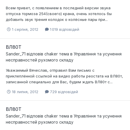
Всем привет, с появлением в последней версии звука
отпуска тормоза 254(своего) крана, очень хотелось бы
добавить звук трения колодок о колёсные пары при...
1 серпня, 2012
1 019 відповідей
ВЛ80Т
Sander_71
відповів
chaker
тема в
Управління та усунення
несправностей рухомого складу
Уважаемый Вячеслав, отправил Вам письмо с
приклеплённой ссылкой на видео работы реостата на ВЛ80т,
записанной специально для Вас, будем ждать ВЛ80т с...
18 липня, 2012
729 відповідей
ВЛ80Т
Sander_71
відповів
chaker
тема в
Управління та усунення
несправностей рухомого складу