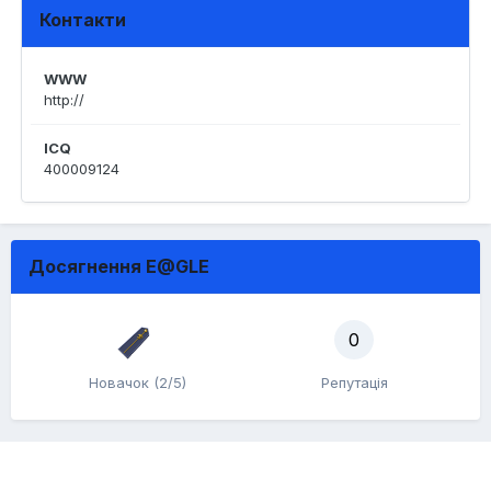
Контакти
WWW
http://
ICQ
400009124
Досягнення E@GLE
0
Новачок (2/5)
Репутація