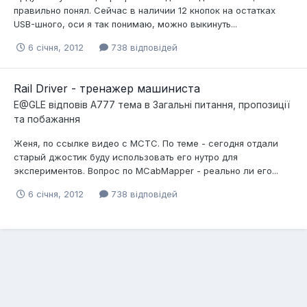
правильно понял. Сейчас в наличии 12 кнопок на остатках
USB-шного, оси я так понимаю, можно выкинуть...
6 січня, 2012
738 відповідей
Rail Driver - тренажер машиниста
E@GLE
відповів
A777
тема в
Загальні питання, пропозиції
та побажання
Женя, по ссылке видео с МСТС. По теме - сегодня отдали
старый джостик буду использовать его нутро для
экспериментов. Вопрос по MCabMapper - реально ли его...
6 січня, 2012
738 відповідей