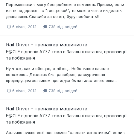
Переменники я могу беспроблемно поменять. Причем, если
взять подороже - с "трещоткой", то можно четче выделить
диапазоны. Спасибо за совет, буду пробовать!!!
6 січня, 2012
738 відповідей
Rail Driver - тренажер машиниста
E@GLE
відповів
A777
тема в
Загальні питання, пропозиції
та побажання
Ну чтож, как и обещал, отчётец... Небольшое начало
положено... Джостик был разобран, раскуроченая
предыдущим хозяином проводка была восстановленна...
6 січня, 2012
738 відповідей
Rail Driver - тренажер машиниста
E@GLE
відповів
A777
тема в
Загальні питання, пропозиції
та побажання
Ардуино нужно ещё програмно "сделать джостиком", если я