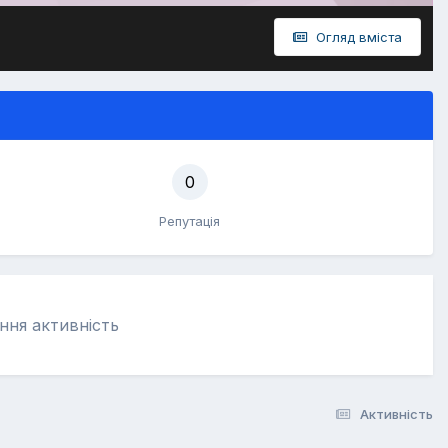
Огляд вміста
0
Репутація
ання активність
Активність