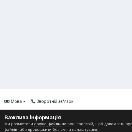
Мова
Зворотній зв'язок
Важлива інформація
Ми розмістили
cookie-файлы
на ваш пристрій, щоб допомогти зр
файлів
, або продовжити без зміни налаштувань.