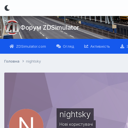
Форум ZDSimulator
ZDSimulator.com
Огляд
Активність
З
Головна
nightsky
nightsky
Нові користувачі