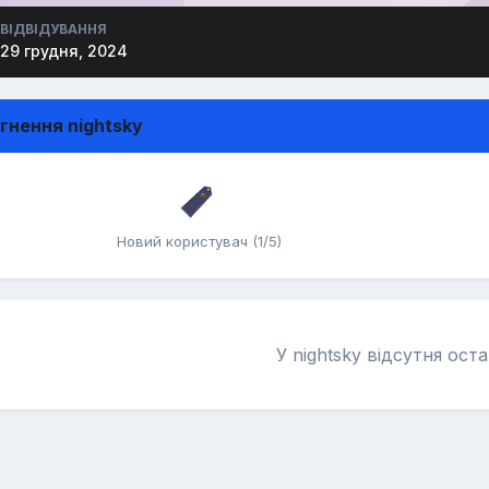
ВІДВІДУВАННЯ
29 грудня, 2024
гнення nightsky
Новий користувач (1/5)
У nightsky відсутня ост