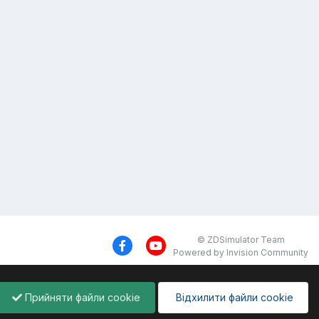
© ZDSimulator Team
Powered by Invision Community
Прийняти файли cookie
Відхилити файли cookie