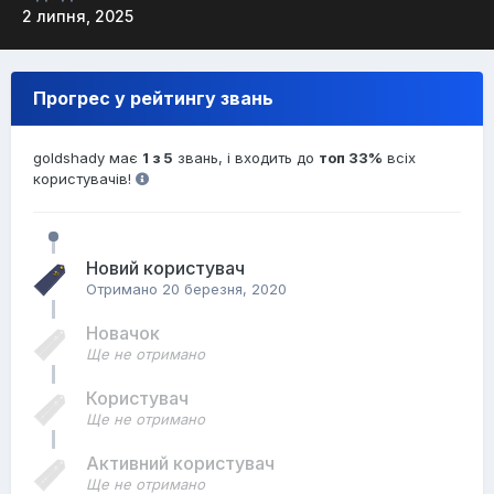
2 липня, 2025
Прогрес у рейтингу звань
goldshady має
1 з 5
звань, і входить до
топ 33%
всіх
користувачів!
Новий користувач
Отримано
20 березня, 2020
Новачок
Ще не отримано
Користувач
Ще не отримано
Активний користувач
Ще не отримано